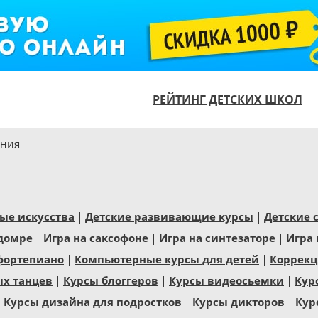
РЕЙТИНГ ДЕТСКИХ ШКОЛ
ения
ые искусства
Детские развивающие курсы
Детские 
 домре
Игра на саксофоне
Игра на синтезаторе
Игра 
фортепиано
Компьютерные курсы для детей
Коррекц
ых танцев
Курсы блоггеров
Курсы видеосьемки
Кур
Курсы дизайна для подростков
Курсы дикторов
Кур