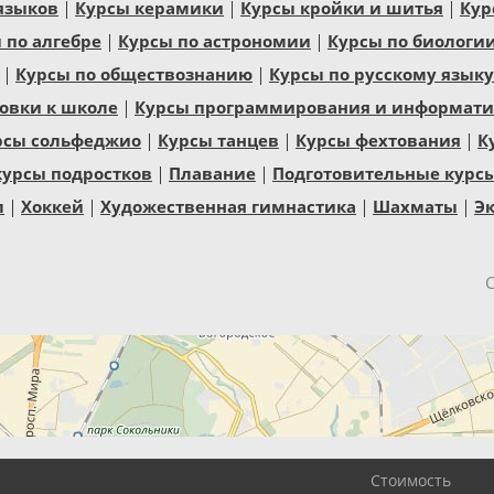
языков
Курсы керамики
Курсы кройки и шитья
Кур
 по алгебре
Курсы по астрономии
Курсы по биологи
Курсы по обществознанию
Курсы по русскому языку
овки к школе
Курсы программирования и информатик
рсы сольфеджио
Курсы танцев
Курсы фехтования
К
курсы подростков
Плавание
Подготовительные курс
л
Хоккей
Художественная гимнастика
Шахматы
Эк
Стоимость