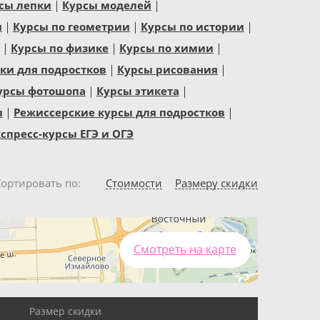
сы лепки
Курсы моделей
и
Курсы по геометрии
Курсы по истории
Курсы по физике
Курсы по химии
и для подростков
Курсы рисования
урсы фотошопа
Курсы этикета
ы
Режиссерские курсы для подростков
спресс-курсы ЕГЭ и ОГЭ
Сортировать по
Стоимости
Размеру скидки
Смотреть на карте
Размер скидки