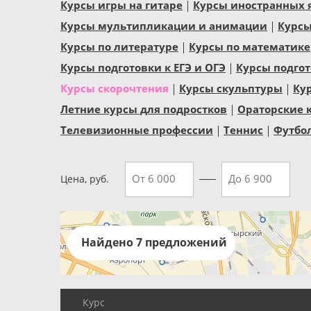
Курсы игры на гитаре
Курсы иностранных 
Курсы мультипликации и анимации
Курсы
Курсы по литературе
Курсы по математике
Курсы подготовки к ЕГЭ и ОГЭ
Курсы подгот
Курсы скорочтения
Курсы скульптуры
Ку
Летние курсы для подростков
Ораторские 
Телевизионные профессии
Теннис
Футбо
Цена, руб.
Найдено 7 предложений
Курс